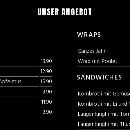
UNSER ANGEBOT
WRAPS
Ganzes Jahr
13.90
Wrap mit Poulet
12.90
SANDWICHES
 Apfelmus
15.90
9.90
Kornbrötli mit Gemüs
11.90
Kornbrötli mit Ei un
8.90
Laugenlunghi mit Tom
Laugenlunghi mit Thun