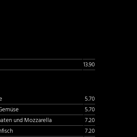
13.90
e
5.70
d Gemüse
5.70
aten und Mozzarella
7.20
fisch
7.20