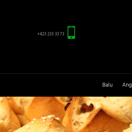
+423 233 33 73
Balu
Ang