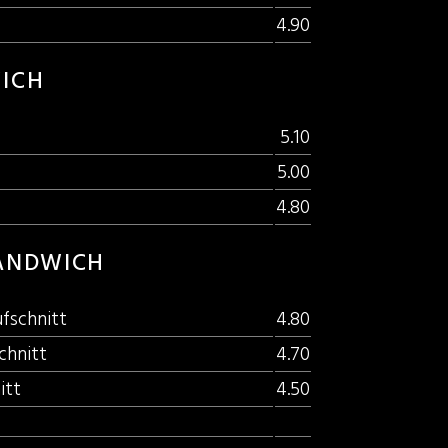
4.90
ICH
5.10
5.00
4.80
ANDWICH
fschnitt
4.80
chnitt
4.70
itt
4.50