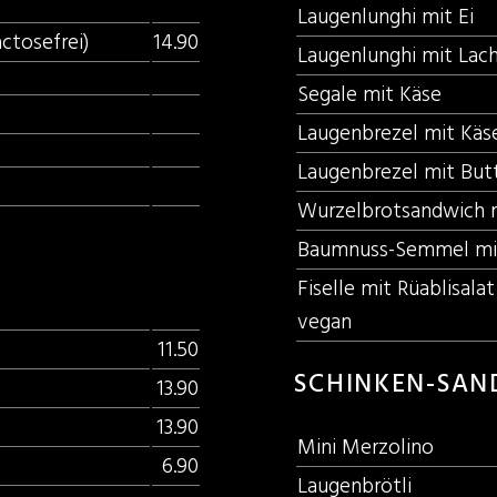
Laugenlunghi mit Ei
ctosefrei)
14.90
Laugenlunghi mit Lac
Segale mit Käse
Laugenbrezel mit Käs
Laugenbrezel mit But
Wurzelbrotsandwich m
Baumnuss-Semmel mi
Fiselle mit Rüablisala
vegan
11.50
SCHINKEN-SAN
13.90
13.90
Mini Merzolino
6.90
Laugenbrötli