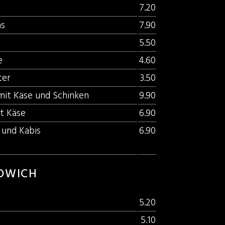
7.20
hs
7.90
5.50
e
4.60
ter
3.50
it Käse und Schinken
9.90
t Käse
6.90
t und Kabis
6.90
DWICH
5.20
5.10